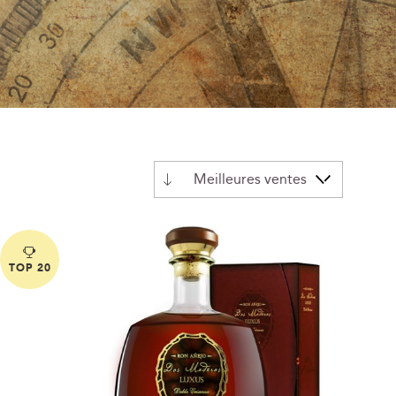
Par
ordre
décroissant
TOP 20