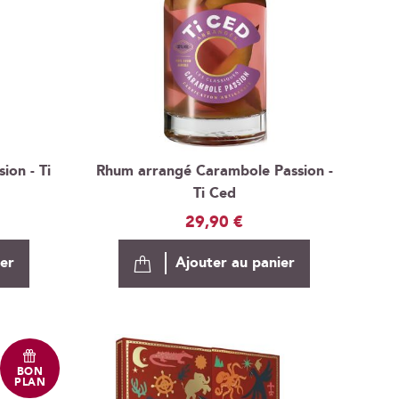
on - Ti
Rhum arrangé Carambole Passion -
Ti Ced
29,90 €
ier
Ajouter au panier
BON
PLAN