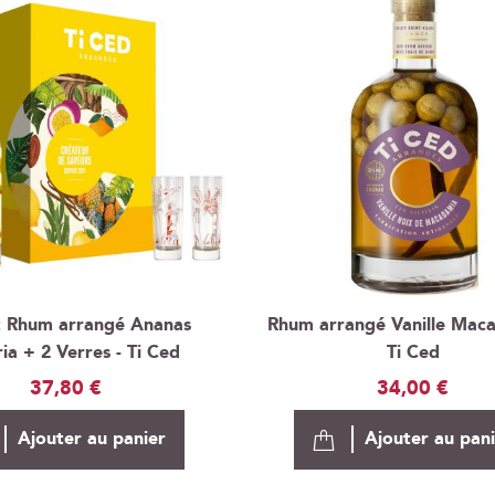
t Rhum arrangé Ananas
Rhum arrangé Vanille Maca
ria + 2 Verres - Ti Ced
Ti Ced
37,80 €
34,00 €
Ajouter au panier
Ajouter au pan