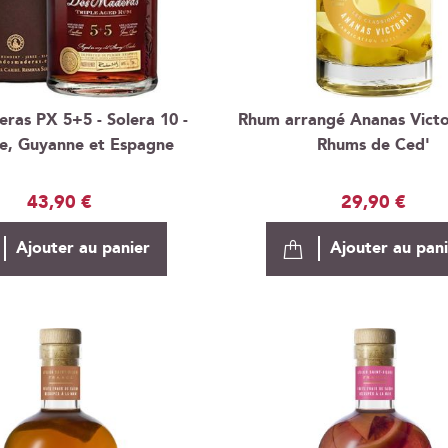
ras PX 5+5 - Solera 10 -
Rhum arrangé Ananas Victor
e, Guyanne et Espagne
Rhums de Ced'
43,90 €
29,90 €
Ajouter au panier
Ajouter au pan