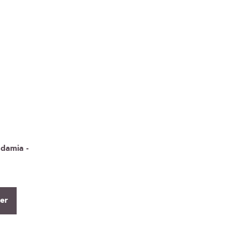
damia -
ier