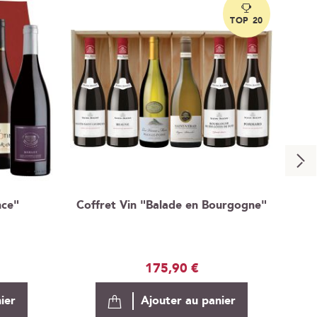
TOP 20
nce"
Coffret Vin "Balade en Bourgogne"
Cai
175,90 €
ier
Ajouter au panier