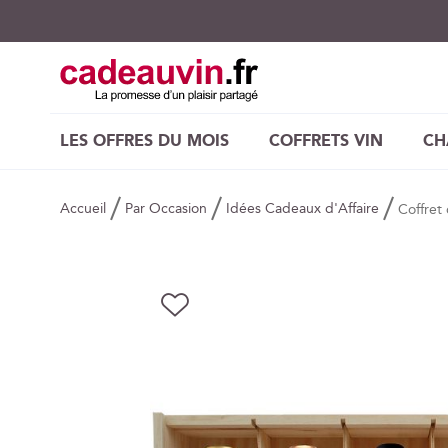
LES OFFRES DU MOIS
COFFRETS VIN
CH
Accueil
Par Occasion
Idées Cadeaux d'Affaire
Coffret
Skip
AJOUTER
to
À
the
MA
end
LISTE
of
D’ENVIE
the
images
gallery