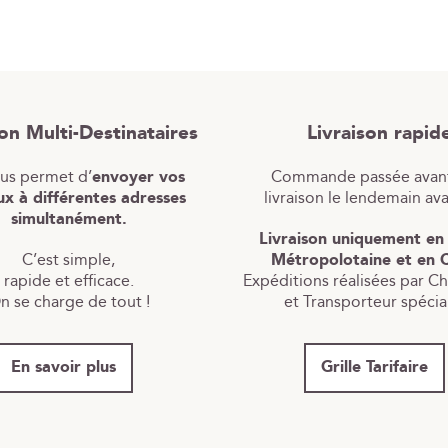
son Multi-Destinataires
Livraison rapid
ous permet d’
envoyer vos
Commande passée avant
x à différentes adresses
livraison le lendemain av
simultanément.
Livraison uniquement en
C’est simple,
Métropolotaine et en 
rapide et efficace.
Expéditions réalisées par C
n se charge de tout !
et Transporteur spécial
En savoir plus
Grille Tarifaire