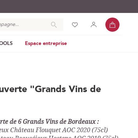
Mon pan
Chercher
Liste
Mon
Se
d’envies
compte
connecter
COOLS
Espace entreprise
uverte "Grands Vins de
rte de 6 Grands Vins de Bordeaux :
ieux Château Flouquet AOC 2020 (75cl)