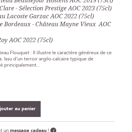
teau Beauséjour Hostens AOC 2019 (75cl)
Clare - Sélection Prestige AOC 2023 (75cl)
au Lacoste Garzac AOC 2022 (75cl)
s de Bordeaux - Château Mayne Vieux AOC
Roy AOC 2022 (75cl)
teau Flouquet : Il illustre le caractère généreux de ce
. Issu d'un terroir argilo-calcaire typique de
oré principalement...
jouter au panier
nt un
message cadeau
!
i