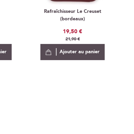
Rafraîchisseur Le Creuset
(bordeaux)
Prix
19,50 €
Spécial
21,90 €
ier
Ajouter au panier