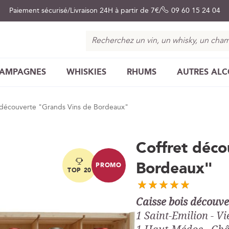
Paiement sécurisé
Livraison 24H à partir de 7€
09 60 15 24 04
Chercher
AMPAGNES
WHISKIES
RHUMS
AUTRES AL
 découverte "Grands Vins de Bordeaux"
Coffret déco
Bordeaux"
PROMO
TOP 20
Caisse bois découve
1 Saint-Emilion - V