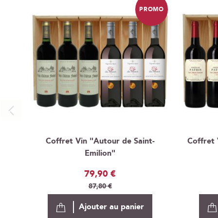
PROMO
Coffret Vin "Autour de Saint-
Coffret 
Emilion"
Prix
79,90 €
Spécial
87,80 €
Ajouter au panier