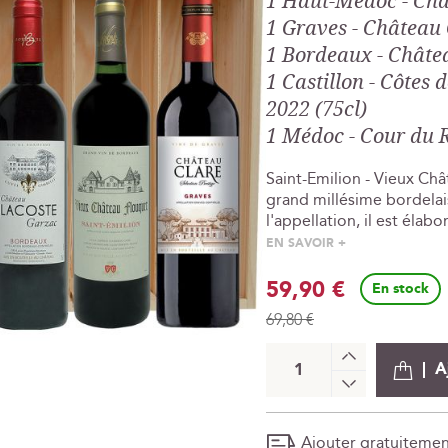
1 Haut-Médoc - Châ
1 Graves - Château 
1 Bordeaux - Châte
1 Castillon - Côte
2022 (75cl)
1 Médoc - Cour du 
Saint-Emilion - Vieux Châ
grand millésime bordelais
l'appellation, il est élab
EN SAVOIR +
Prix
59,90 €
En stock
Spécial
69,80 €
+
A
-
Ajouter gratuiteme