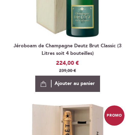
Jéroboam de Champagne Deutz Brut Classic (3
Litres soit 4 bouteilles)
Prix
224,00 €
Spécial
239,00 €
Ajouter au panier
PROMO