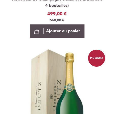
4 bouteilles)
Prix
499,00 €
Spécial
560,00 €
Ajouter au panier
PROMO