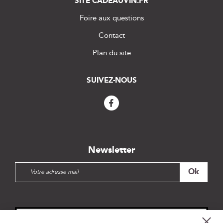
SITE CADEAUVIN.FR
Foire aux questions
Contact
Plan du site
SUIVEZ-NOUS
Newsletter
I
Ok
n
s
c
r
i
Cl