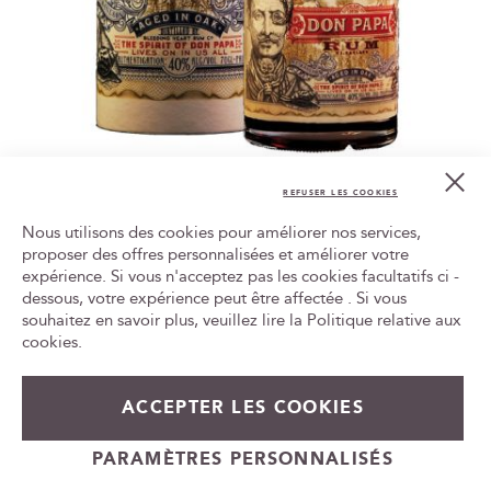
Cl
Rhum Don Papa Single Island - Philippines
Co
REFUSER LES COOKIES
Bar
44,90 €
Nous utilisons des cookies pour améliorer nos services,
proposer des offres personnalisées et améliorer votre
Ajouter au panier
expérience. Si vous n'acceptez pas les cookies facultatifs ci -
Tr
le
dessous, votre expérience peut être affectée . Si vous
ca
souhaitez en savoir plus, veuillez lire la
Politique relative aux
id
cookies
.
ACCEPTER LES COOKIES
PARAMÈTRES PERSONNALISÉS