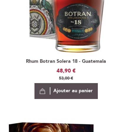
Rhum Botran Solera 18 - Guatemala
Prix
48,90 €
Spécial
53,00 €
Ajouter au panier