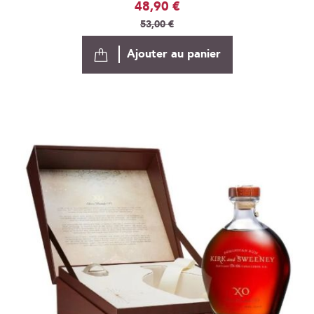
Prix
48,90 €
Spécial
53,00 €
Ajouter au panier