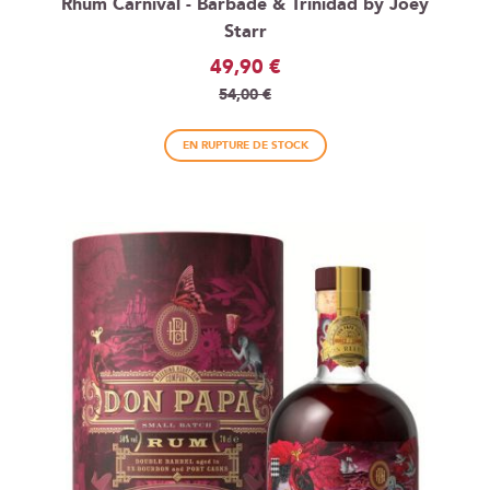
Rhum Carnival - Barbade & Trinidad by Joey
Starr
Prix
49,90 €
Spécial
54,00 €
EN RUPTURE DE STOCK