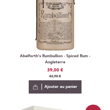
Abelforth's Rumbullion - Spiced Rum -
Angleterre
Prix
39,00 €
Spécial
43,90 €
Ajouter au panier