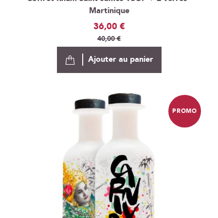
Martinique
Prix
36,00 €
Spécial
40,00 €
Ajouter au panier
PROMO