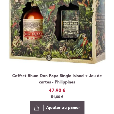
Coffret Rhum Don Papa Single Island + Jeu de
cartes - Philippines
Prix
47,90 €
Spécial
51,00 €
Ajouter au panier