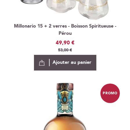
Millonario 15 + 2 verres - Boisson Spiritueuse -
Pérou
Prix
49,90 €
Spécial
53,00 €
Ajouter au panier
PROMO