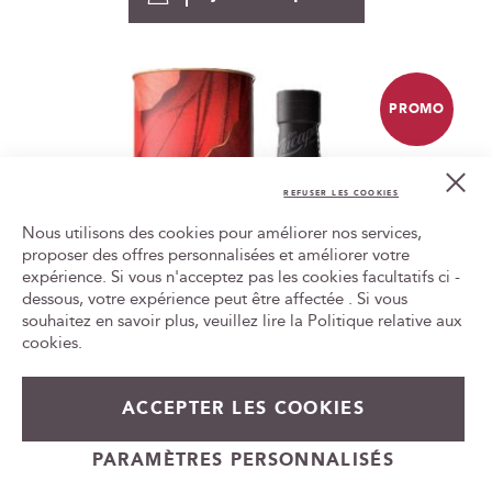
PROMO
Cl
Co
REFUSER LES COOKIES
Bar
Nous utilisons des cookies pour améliorer nos services,
proposer des offres personnalisées et améliorer votre
expérience. Si vous n'acceptez pas les cookies facultatifs ci -
Tr
le
dessous, votre expérience peut être affectée . Si vous
ca
souhaitez en savoir plus, veuillez lire la
Politique relative aux
id
cookies
.
ACCEPTER LES COOKIES
PARAMÈTRES PERSONNALISÉS