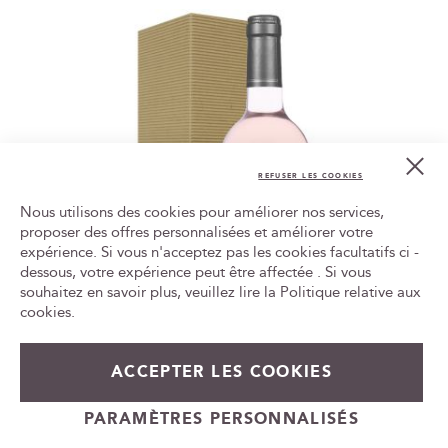
Cl
Co
REFUSER LES COOKIES
Bar
Nous utilisons des cookies pour améliorer nos services,
proposer des offres personnalisées et améliorer votre
expérience. Si vous n'acceptez pas les cookies facultatifs ci -
Tr
le
dessous, votre expérience peut être affectée . Si vous
ca
souhaitez en savoir plus, veuillez lire la
Politique relative aux
id
cookies
.
ACCEPTER LES COOKIES
Magnum du Domaine Casa Rossa - Corse IGP
PARAMÈTRES PERSONNALISÉS
2025