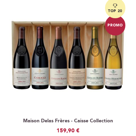
TOP 20
PROMO
Maison Delas Frères - Caisse Collection
Prix
159,90 €