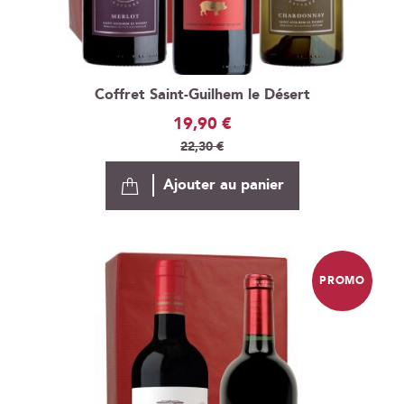
Coffret Saint-Guilhem le Désert
Prix
19,90 €
Spécial
22,30 €
Ajouter au panier
PROMO