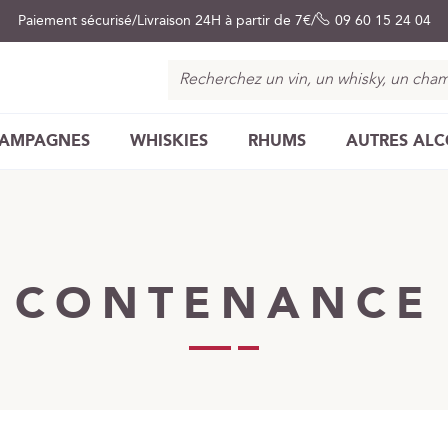
Paiement sécurisé
Livraison 24H à partir de 7€
09 60 15 24 04
Chercher
AMPAGNES
WHISKIES
RHUMS
AUTRES AL
CONTENANCE