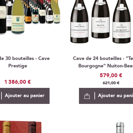
e 30 bouteilles - Cave
Cave de 24 bouteilles - "T
Prestige
Bourgogne" Nuiton-Be
Prix
579,00 €
1 386,00 €
Spécial
621,00 €
Ajouter au panier
Ajouter au pan