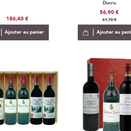
Ducru
Prix
56,90 €
186,40 €
Spécial
61,70 €
Ajouter au panier
Ajouter au pan