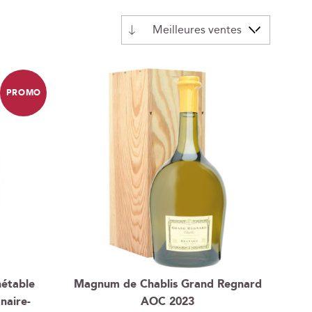
Par
ordre
décroissant
PROMO
nétable
Magnum de Chablis Grand Regnard
naire-
AOC 2023