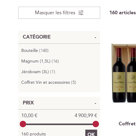
Masquer les filtres
160
articles
CATÉGORIE
articles
Bouteille
140
articles
Magnum (1,5L)
16
article
Jéroboam (3L)
1
articles
Coffret Vin et accessoires
5
PRIX
10,00 €
4 900,99 €
Coffre
160 produits
OK