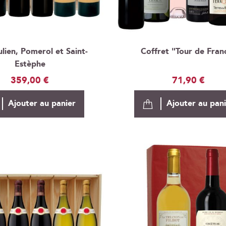
ulien, Pomerol et Saint-
Coffret "Tour de Fran
Estèphe
359,00 €
71,90 €
Ajouter au panier
Ajouter au pan