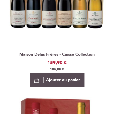
Maison Delas Frères - Caisse Collection
Prix
159,90 €
Spécial
186,80 €
Ajouter au panier