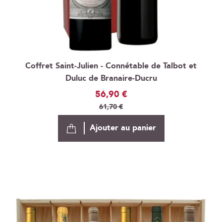
Coffret Saint-Julien - Connétable de Talbot et
Duluc de Branaire-Ducru
Prix
56,90 €
Spécial
61,70 €
Ajouter au panier