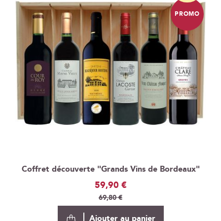
PROMO
Coffret découverte "Grands Vins de Bordeaux"
Prix
59,90 €
Spécial
69,80 €
Ajouter au panier