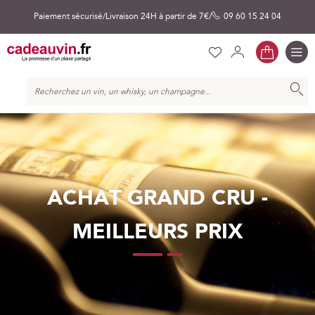
Paiement sécurisé
Livraison 24H à partir de 7€
09 60 15 24 04
Mon pa
Liste
Mon
Se
Bascul
la
Ch
d’envies
compte
connecter
naviga
Chercher
ACHAT GRAND CRU -
MEILLEURS PRIX