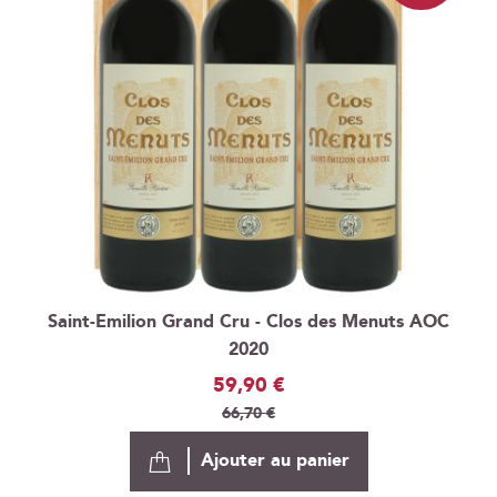
Saint-Emilion Grand Cru - Clos des Menuts AOC
2020
Prix
59,90 €
Spécial
66,70 €
Ajouter au panier