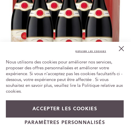
Cl
Co
REFUSER LES COOKIES
Bar
Nous utilisons des cookies pour améliorer nos services,
proposer des offres personnalisées et améliorer votre
expérience. Si vous n'acceptez pas les cookies facultatifs ci -
Tr
le
dessous, votre expérience peut être affectée . Si vous
Côte-Rôtie Brune et Blonde - Guigal AOC 2021
ca
souhaitez en savoir plus, veuillez lire la
Politique relative aux
id
cookies
.
330,00 €
soit
55,00 €
la bouteille
ACCEPTER LES COOKIES
Ajouter au panier
PARAMÈTRES PERSONNALISÉS