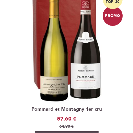
TOP 20
PROMO
Pommard et Montagny 1er cru
Prix
57,60 €
Spécial
64,90 €