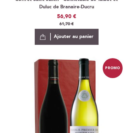
Duluc de Branaire-Ducru
Prix
56,90 €
Spécial
61,70 €
Ajouter au panier
PROMO