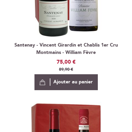
Santenay - Vincent Girardin et Chablis 1er Cru
Montmains - William Fèvre
Prix
75,00 €
Spécial
89,90 €
Ajouter au panier