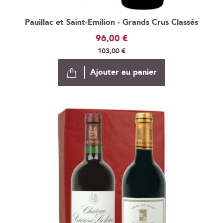
Pauillac et Saint-Emilion - Grands Crus Classés
Prix
96,00 €
Spécial
103,00 €
Ajouter au panier