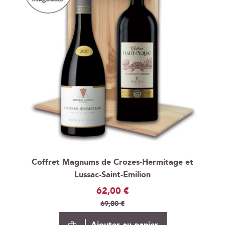
Coffret Magnums de Crozes-Hermitage et
Lussac-Saint-Emilion
Prix
62,00 €
Spécial
69,80 €