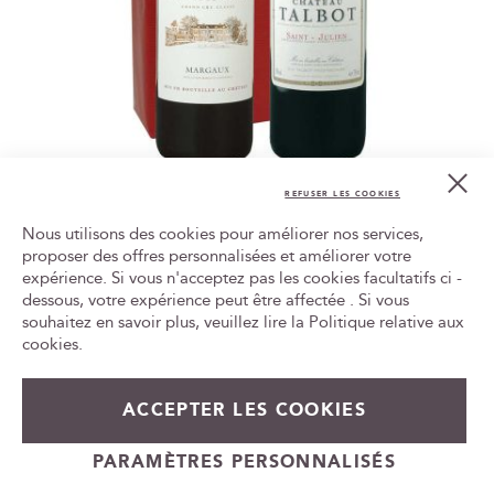
Cl
Saint-Julien - Château Talbot et Margaux -
Co
REFUSER LES COOKIES
Bar
Château Prieuré-Lichine
Nous utilisons des cookies pour améliorer nos services,
118,80 €
proposer des offres personnalisées et améliorer votre
expérience. Si vous n'acceptez pas les cookies facultatifs ci -
Tr
le
dessous, votre expérience peut être affectée . Si vous
Ajouter au panier
ca
souhaitez en savoir plus, veuillez lire la
Politique relative aux
id
cookies
.
ACCEPTER LES COOKIES
TOP 20
PARAMÈTRES PERSONNALISÉS