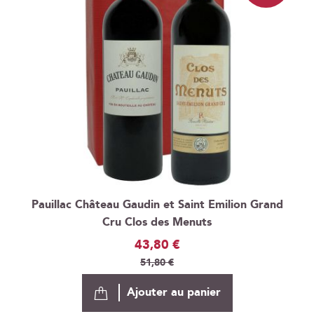
Pauillac Château Gaudin et Saint Emilion Grand
Cru Clos des Menuts
Prix
43,80 €
Spécial
51,80 €
Ajouter au panier